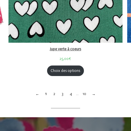
Jupe verte à coeurs
25,00€
Choix des options
←
1
2
3
4
…
10
→