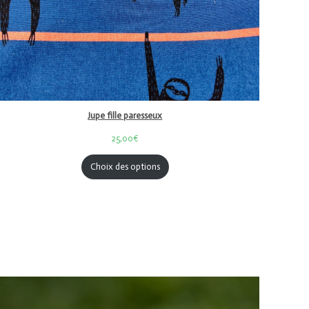
Jupe fille paresseux
25,00€
Choix des options