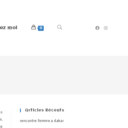
ez moi
0
Articles Récents
es
r,
rencontre femme a dakar
te