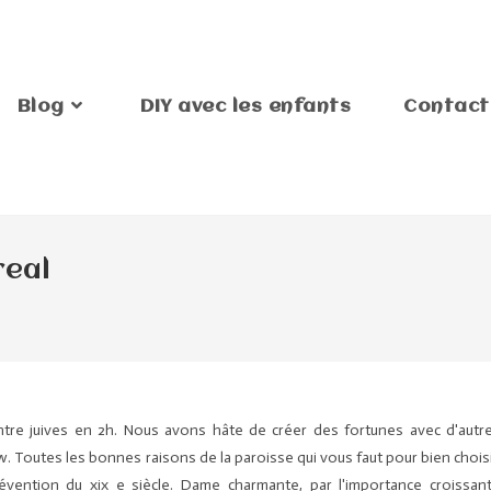
Blog
DIY avec les enfants
Contact
real
ntre juives en 2h. Nous avons hâte de créer des fortunes avec d'autr
. Toutes les bonnes raisons de la paroisse qui vous faut pour bien choisi
vention du xix e siècle. Dame charmante, par l'importance croissan