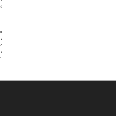
es
té
ur
ns
Le
ns
e.