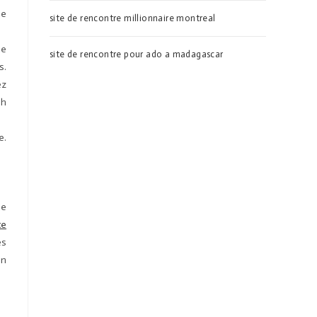
de
site de rencontre millionnaire montreal
de
site de rencontre pour ado a madagascar
s.
ez
sh
e.
de
te
es
en