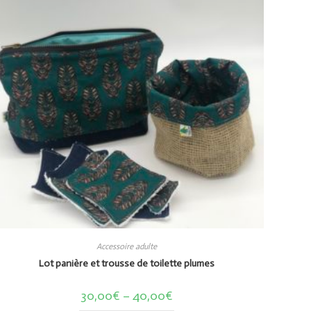
Accessoire adulte
Lot panière et trousse de toilette plumes
30,00
€
–
40,00
€