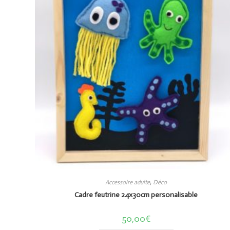
Accessoire adulte
,
Déco
Cadre feutrine 24x30cm personalisable
50,00
€