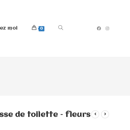
ez moi
0
se de toilette – fleurs