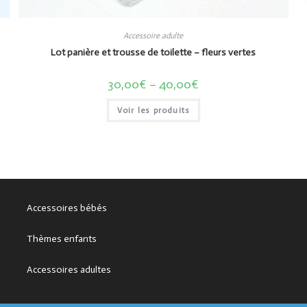
Accessoire adulte
Lot panière et trousse de toilette – fleurs vertes
30,00
€
–
40,00
€
Voir les produits
Accessoires bébés
Thèmes enfants
Accessoires adultes