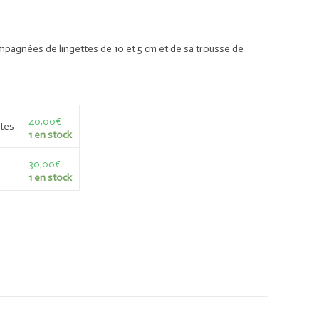
ompagnées de lingettes de 10 et 5 cm et de sa trousse de
40,00
€
rtes
1 en stock
30,00
€
1 en stock