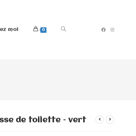
ez moi
0
se de toilette – vert