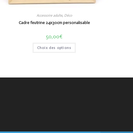
Accessoire adulte
,
Déco
Cadre feutrine 24x30cm personalisable
50,00
€
Choix des options