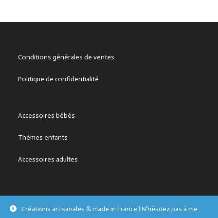
Conditions générales de ventes
Politique de confidentialité
Accessoires bébés
Thèmes enfants
Accessoires adultes
Créations artisanales & made in France ! N'hésitez pas à me
Copyright - OceanWP Theme by OceanWP