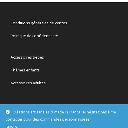
Conditions générales de ventes
Politique de confidentialité
Accessoires bébés
Thèmes enfants
Accessoires adultes
Créations artisanales & made in France ! N'hésitez pas à me
Copyright - OceanWP Theme by OceanWP
contacter pour des commandes personnalisées.
Ignorer