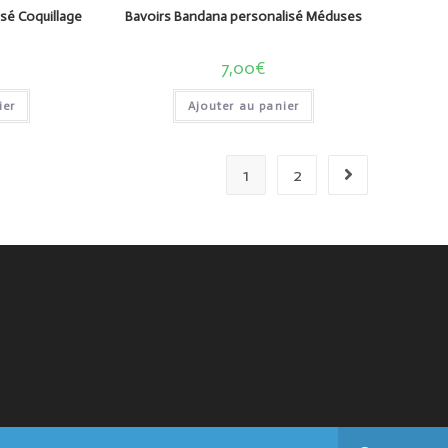
sé Coquillage
Bavoirs Bandana personalisé Méduses
7,00
€
ier
Ajouter au panier
1
2