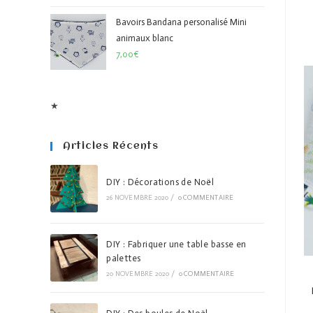
Bavoirs Bandana personalisé Mini
animaux blanc
7,00
€
★
Articles Récents
DIY : Décorations de Noël
26 NOVEMBRE 2020
/
0 COMMENTAIRE
DIY : Fabriquer une table basse en
palettes
20 NOVEMBRE 2020
/
0 COMMENTAIRE