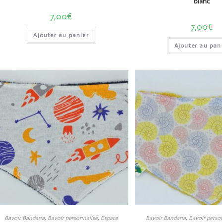
blanc
7,00
€
7,00
€
Ajouter au panier
Ajouter au pan
Bavoir Bandana
,
Bavoir personnalisé
,
Espace
Bavoir Bandana
,
Bavoir perso