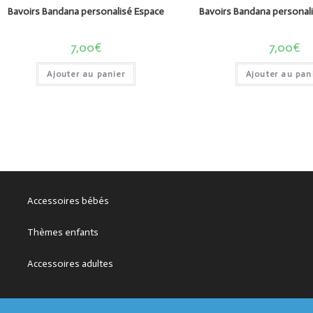
Bavoirs Bandana personalisé Espace
Bavoirs Bandana personali
7,00
€
7,00
€
Ajouter au panier
Ajouter au pan
Accessoires bébés
Thèmes enfants
Accessoires adultes