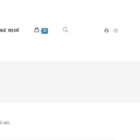
ez moi
0
d, etc.