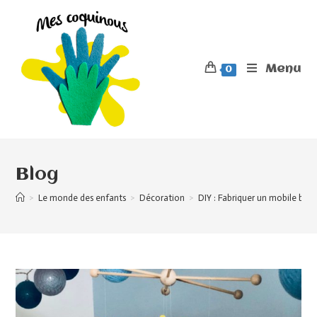
Menu
0
Blog
>
Le monde des enfants
>
Décoration
>
DIY : Fabriquer un mobile béb